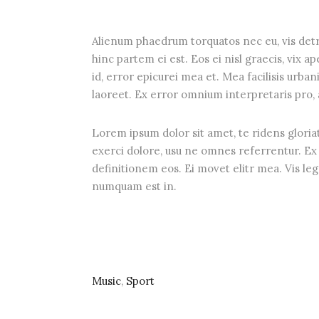
Alienum phaedrum torquatos nec eu, vis detrax
hinc partem ei est. Eos ei nisl graecis, vix a
id, error epicurei mea et. Mea facilisis urbani
laoreet. Ex error omnium interpretaris pro, a
Lorem ipsum dolor sit amet, te ridens gloria
exerci dolore, usu ne omnes referrentur. Ex 
definitionem eos. Ei movet elitr mea. Vis le
numquam est in.
Music
,
Sport