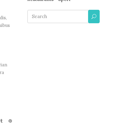
Search
dis,
for:
sibus
rian
ra