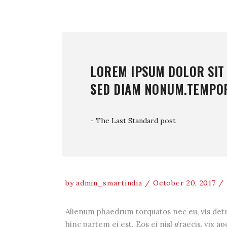
LOREM IPSUM DOLOR SIT
SED DIAM NONUM.TEMPO
- The Last Standard post
by
admin_smartindia
October 20, 2017
Alienum phaedrum torquatos nec eu, vis detrax
hinc partem ei est. Eos ei nisl graecis, vix a