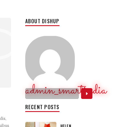
ABOUT DISHUP
admin_smartindia
RECENT POSTS
dis,
sibus
HELEN