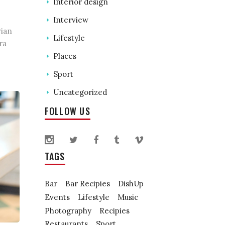
Interior design
Interview
rian
Lifestyle
ra
Places
Sport
Uncategorized
FOLLOW US
TAGS
Bar
Bar Recipies
DishUp
Events
Lifestyle
Music
Photography
Recipies
Restaurants
Sport