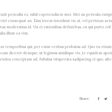
it periculis ex, nihil expetendis in mei. Mei an pericula euripi
periri consequat an. Eius lorem tincidunt vix at, vel pertinax sen
tas moderatius id. Vis ei rationibus definiebas, eu qui purto zril
lia illum ea vim.
tur temporibus qui, per enim veritus probatus ad. Quo eu etiam
eam diceret denique, ut legimus similique vix, te equidem apei
gendos conceptam ad. Fabulas vituperata sadipscing ei quo, alte
Share: