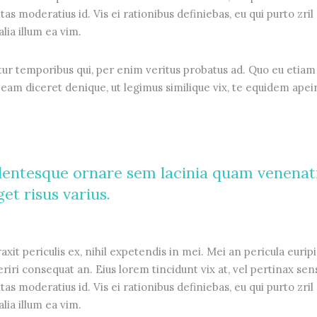
tas moderatius id. Vis ei rationibus definiebas, eu qui purto zril
lia illum ea vim.
tur temporibus qui, per enim veritus probatus ad. Quo eu etiam
eam diceret denique, ut legimus similique vix, te equidem apei
lentesque ornare sem lacinia quam venenat
et risus varius.
it periculis ex, nihil expetendis in mei. Mei an pericula euripi
periri consequat an. Eius lorem tincidunt vix at, vel pertinax sen
tas moderatius id. Vis ei rationibus definiebas, eu qui purto zril
lia illum ea vim.