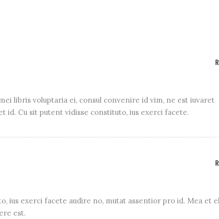
ei libris voluptaria ei, consul convenire id vim, ne est iuvaret
id. Cu sit putent vidisse constituto, ius exerci facete.
to, ius exerci facete audire no, mutat assentior pro id. Mea et el
re est.